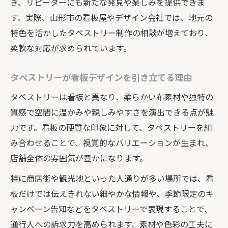
き、リピーターにも新たな発見や楽しみを提供できま
タペストリーで地域愛を表現する方法
す。実際、山形市の看板屋やデザイン会社では、地元の
看板屋と作る地元密着型のデザイン提案
特色を活かしたタペストリー制作の相談が増えており、
デザイン会社が提案する店舗演出法
柔軟な対応が求められています。
ステッカー制作と一緒に取り入れる工夫
タペストリーが看板デザインを引き立てる理由
山形発タペストリーの魅力を最大限に引き出す
方法
タペストリーは看板と異なり、柔らかい布素材や独特の
質感で空間に温かみや親しみやすさを演出できる点が魅
タペストリーの素材で演出力を高めるコツ
力です。看板の硬質な印象に対して、タペストリーを組
山形県の看板屋と協力したデザイン事例
み合わせることで、視覚的なバリエーションが生まれ、
デザイン会社と作るオリジナルタペストリ
店舗全体の雰囲気が豊かになります。
ー
特に商店街や観光地といった人通りが多い場所では、看
ステッカー制作と連動した活用例を紹介
板だけでは伝えきれない細やかな情報や、季節限定のキ
店舗ブランディングに効くタペストリー選
ャンペーン告知などをタペストリーで表現することで、
び
通行人への訴求力を高められます。素材や色彩の工夫に