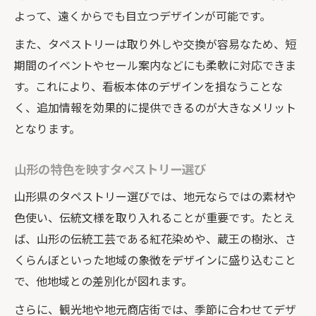
看板とタペストリーが店舗にもたらす効果とは
よって、遠くからでも目立つデザインが可能です。
タペストリーが集客力を高める理由
また、タペストリーは取り外しや交換が容易なため、短
看板と組み合わせたタペストリーの魅力
期間のイベントやセール案内などにも柔軟に対応できま
山形のデザイン会社が語る効果的演出
す。これにより、看板本体のデザインを損なうことな
看板屋の視点で見るタペストリー活用術
く、追加情報を効果的に提供できるのが大きなメリット
ステッカー制作と合わせた相乗効果の秘訣
となります。
山形の特色を映すタペストリー選び
山形県のタペストリー選びでは、地元ならではの素材や
色使い、伝統文様を取り入れることが重要です。たとえ
ば、山形の伝統工芸である紅花染めや、蔵王の樹氷、さ
くらんぼといった地域の象徴をデザインに盛り込むこと
で、他地域との差別化が図れます。
さらに、観光地や地元商店街では、季節に合わせてデザ