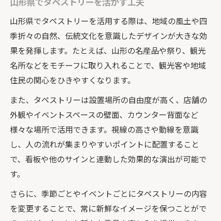
山形県でタペストリーを活かす工夫
タペストリーと看板の組み合わせ術
山形県でタペストリーを活用する際は、地域の風土や四
山形市の看板屋が薦める選定基準
季折々の自然、伝統文化を意識したデザインが大きな効
効果的なタペストリーの素材と仕様
果を発揮します。たとえば、山形の名産品や祭り、観光
名所などをモチーフに取り入れることで、観光客や地域
デザイン会社と考えるタペストリー演出
住民の関心をひきやすくなります。
看板デザインとタペストリーで印象的な空間演
出
また、タペストリーは設置場所の自由度が高く、店舗の
外観やイベントスペースの壁面、カウンター背面など
タペストリーと看板で空間に統一感を出す
様々な場所で活用できます。視線の高さや動線を意識
山形県の店舗で映える演出アイデア
し、人の流れが集まりやすいポイントに配置すること
デザイン会社が推すタペストリー活用法
で、看板や他のサインと連動した効果的な演出が可能で
店内外で目を引くタペストリーデザイン
す。
看板屋の実例から学ぶ演出ポイント
さらに、季節ごとやイベントごとにタペストリーの内容
地元らしさを活かす店舗タペストリー活用法
を変更することで、常に新鮮なイメージを保つことがで
山形の伝統を込めたタペストリーとは