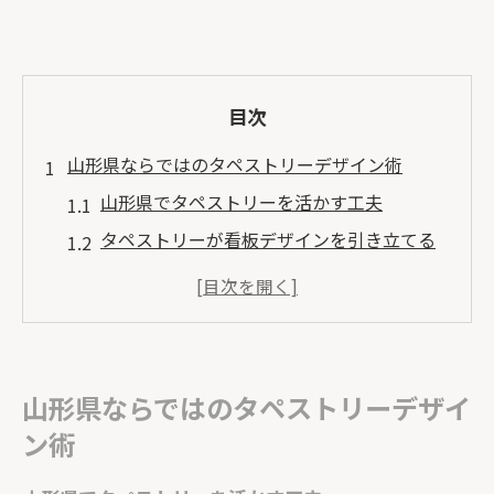
目次
山形県ならではのタペストリーデザイン術
山形県でタペストリーを活かす工夫
タペストリーが看板デザインを引き立てる
理由
山形の特色を映すタペストリー選び
看板屋が提案するタペストリーデザイン例
地域デザイン会社と作る効果的タペストリ
山形県ならではのタペストリーデザイ
ー
ン術
店内外で映えるタペストリーの選び方
店舗で選ぶタペストリーのポイント