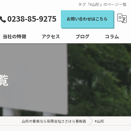
タグ『#山形』のページ一覧
0238-85-9275
お問い合わせはこちら
当社の特徴
アクセス
ブログ
コラム
店舗
工事
覧
観光
学校
会社
山形の看板なら有限会社ささはら看板店
#山形