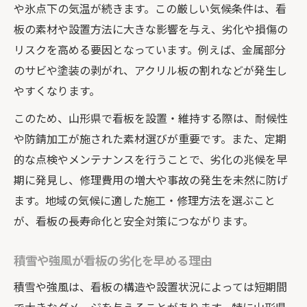
ント
や氷点下の気温が続きます。この厳しい気候条件は、看
アクリル板交換など部分修理の効果的活用
板の素材や設置方法に大きな影響を与え、劣化や損傷の
リスクを高める要因となっています。例えば、金属部分
看板修理費用と安全性のバランスを考える
のサビや塗装の剥がれ、アクリル板の割れなどが発生し
厳しい気象で劣化した看板を効率よく直す方法
やすくなります。
劣化した看板の修理方法と施工手順を解説
このため、山形県で看板を設置・維持する際は、耐候性
看板修理前の現地調査で重要なチェック項
や防錆加工が施された素材選びが重要です。また、定期
目
的な点検やメンテナンスを行うことで、劣化の兆候を早
木製看板修理やアクリル交換の注意点
期に発見し、修理費用の増大や事故の発生を未然に防げ
看板修理業者選びで失敗しないコツ
ます。地域の気候に適した施工・修理方法を選ぶこと
修理費用を抑えるために知っておきたいこ
が、看板の長寿命化と安全対策につながります。
と
経営効率化を叶える看板修理・維持の実践法
積雪や強風が看板の劣化を早める理由
看板修理で経営効率化を図るポイント
積雪や強風は、看板の構造や設置状況によっては短期間
定期的な修理が長期的なコスト削減に直結