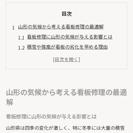
目次
山形の気候から考える看板修理の最適解
看板修理に山形の気候が与える影響とは
積雪や強風が看板の劣化を早める理由
看板修理の業者選びで重視すべきポイント
看板修理費用を抑えるための賢い依頼方法
スタンド看板修理と屋外看板の注意点
看板修理による安全管理と長寿命化の秘訣
山形の気候から考える看板修理の最適
看板修理で店舗の安全性を高める実践策
解
定期メンテナンスで看板の寿命を延ばす方
看板修理に山形の気候が与える影響とは
法
看板修理業者に依頼する際の安全確認ポイ
山形県は四季の変化が激しく、特に冬季には大量の積雪