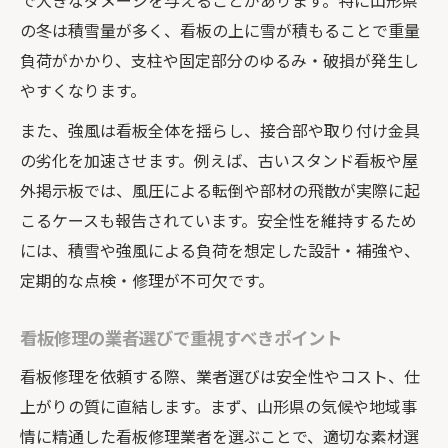
で大きなダメージを与えることがあります。特に山形県
看板修理費用の見積もりと維持費管理術
の冬は積雪量が多く、看板の上に雪が積もることで重量
負荷がかかり、支柱や固定部分のゆるみ・破損が発生し
修理と新規製作の経済的メリット比較
やすくなります。
看板修理業者と長期契約の活用方法
修理費用と会計処理のポイントを徹底解説
また、強風は看板全体を揺らし、接合部や取り付け金具
の劣化を加速させます。例えば、古いスタンド看板や屋
看板修理費用の基礎知識と費用相場を解説
外掲示板では、風圧による転倒や部材の飛散が実際に起
会計処理で押さえるべき勘定科目の選び方
こるケースも報告されています。安全性を維持するため
看板修理の減価償却と消耗品区分の違い
には、積雪や強風による負荷を想定した設計・補強や、
修理費用の見積もりを正確に把握するコツ
定期的な点検・修理が不可欠です。
看板修理の費用削減に役立つ現地調査活用
法
看板修理の業者選びで重視すべきポイント
看板の安全対策は定期メンテナンスが決め手に
看板修理を依頼する際、業者選びは安全性やコスト、仕
定期メンテナンスで看板の事故を未然に防
上がりの質に直結します。まず、山形県の気候や地域事
ぐ
情に精通した看板修理業者を選ぶことで、適切な素材選