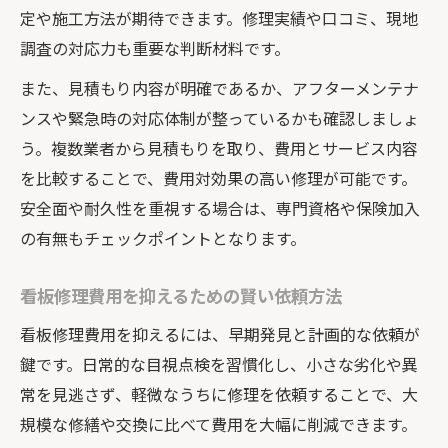
看板修理による安全管理の重要ポイント
定や施工方法が期待できます。修理実績や口コミ、現地
安全対策で注目したい看板修理業者の選び
調査の対応力も重要な判断材料です。
方
また、見積もり内容が明確であるか、アフターメンテナ
看板修理とメンテナンスの最適な頻度とは
ンスや緊急時の対応体制が整っているかも確認しましょ
看板の寿命を延ばすための効果的修理法
う。複数業者から見積もりを取り、費用とサービス内容
を比較することで、費用対効果の高い修理が可能です。
安全面や耐久性を重視する場合は、専門資格や保険加入
の有無もチェックポイントとなります。
看板修理費用を抑えるための賢い依頼方法
看板修理費用を抑えるには、早期発見と計画的な依頼が
鍵です。日常的な目視点検を習慣化し、小さな劣化や異
常を見逃さず、軽微なうちに修理を依頼することで、大
規模な修繕や交換に比べて費用を大幅に削減できます。