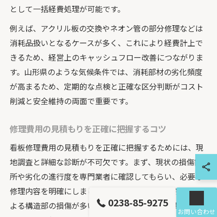
として一括経費処理が可能です。
例えば、アクリル板の交換やネオン管の部分修理などは
消耗品扱いとなるケースが多く、これにより経費計上で
きるため、経営上のキャッシュフロー改善につながりま
す。山形県のような気候条件では、消耗部材の劣化頻度
が高まるため、定期的な点検と正確な区分判断がコスト
削減と安全維持の両面で重要です。
修理費用の見積もりを正確に把握するコツ
看板修理費用の見積もりを正確に把握するためには、現
地調査と詳細な診断が不可欠です。まず、現状の損傷箇
所や劣化の進行度を専門業者に確認してもらい、必要な
修理内容を明確にしましょう。山形県では積雪や強風に
0238-85-9275
よる構造部の損傷が多いため、見積もり前に現場の状況
お問い合わせ